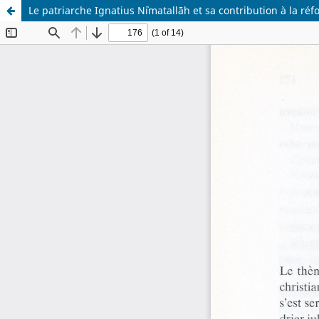
Le patriarche Ignatius Niʿmatallāh et sa contribution à la ré