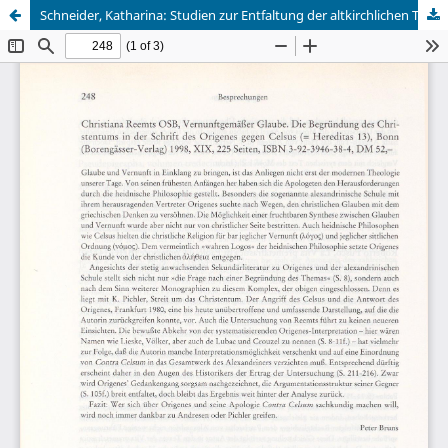
Schneider, Katharina: Studien zur Entfaltung der altkirchlichen Theologie der Auferstehung (=Hereditas 14)