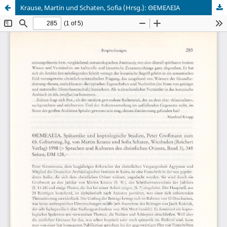
Krause, Martin und Schaten, Sofia (Hrsg.): ΘEMEΛEIA