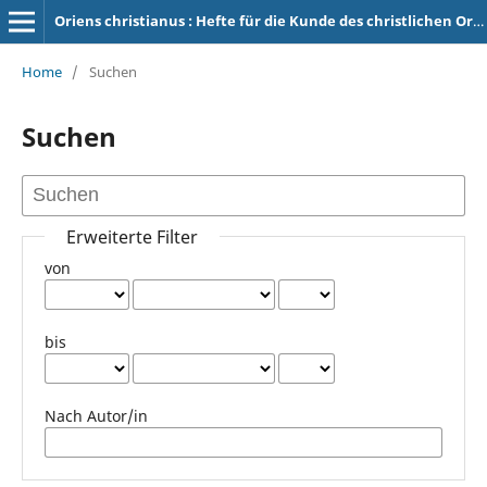
Oriens christianus : Hefte für die Kunde des christlichen Orients
Home
/
Suchen
Suchen
Erweiterte Filter
von
bis
Nach Autor/in