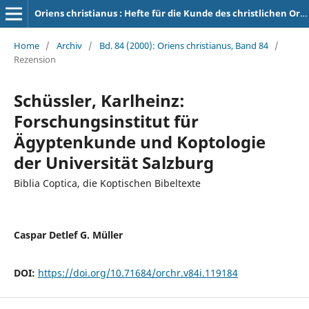
Oriens christianus : Hefte für die Kunde des christlichen Orients
Home
/
Archiv
/
Bd. 84 (2000): Oriens christianus, Band 84
/
Rezension
Schüssler, Karlheinz:
Forschungsinstitut für
Ägyptenkunde und Koptologie
der Universität Salzburg
Biblia Coptica, die Koptischen Bibeltexte
Caspar Detlef G. Müller
DOI:
https://doi.org/10.71684/orchr.v84i.119184