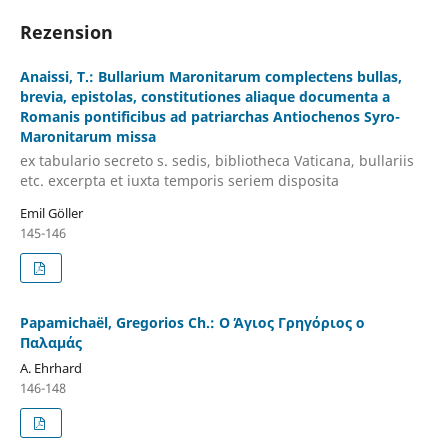
Rezension
Anaissi, T.: Bullarium Maronitarum complectens bullas,
brevia, epistolas, constitutiones aliaque documenta a
Romanis pontificibus ad patriarchas Antiochenos Syro-
Maronitarum missa
ex tabulario secreto s. sedis, bibliotheca Vaticana, bullariis
etc. excerpta et iuxta temporis seriem disposita
Emil Göller
145-146
Papamichaël, Gregorios Ch.: Ο Άγιος Γρηγόριος ο
Παλαμάς
A. Ehrhard
146-148