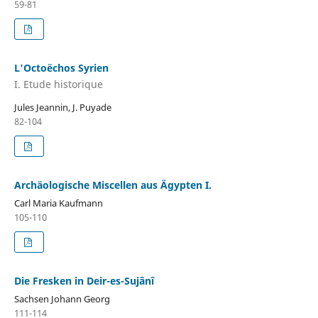
59-81
L'Octoëchos Syrien
I. Etude historique
Jules Jeannin, J. Puyade
82-104
Archäologische Miscellen aus Ägypten I.
Carl Maria Kaufmann
105-110
Die Fresken in Deir-es-Sujânî
Sachsen Johann Georg
111-114