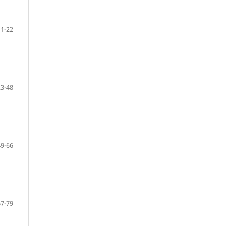
1-22
23-48
49-66
67-79