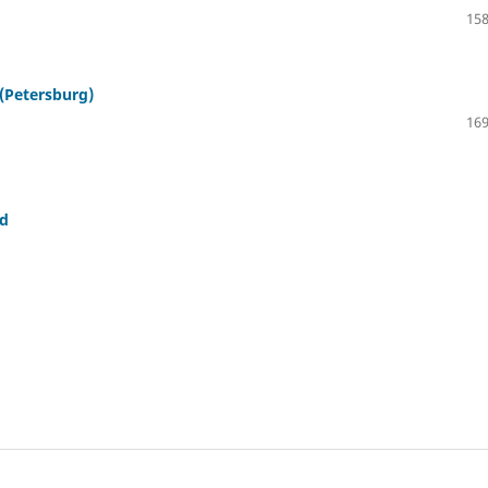
158
 (Petersburg)
169
nd