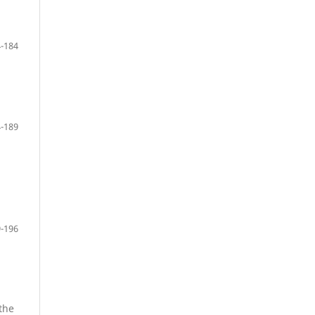
-184
-189
-196
 the