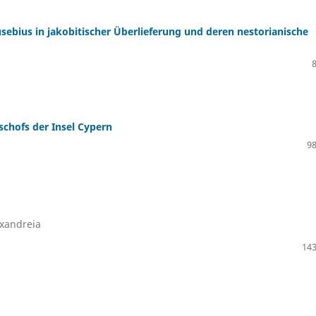
ebius in jakobitischer Überlieferung und deren nestorianische
schofs der Insel Cypern
98
exandreia
143