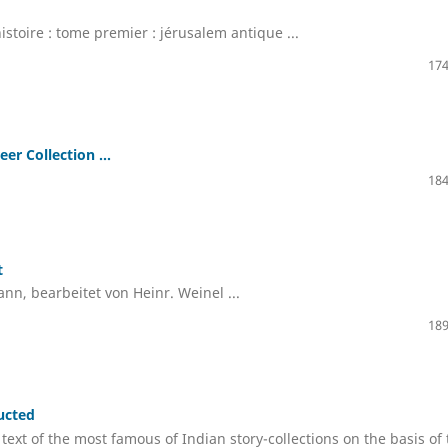
stoire : tome premier : jérusalem antique ...
174
eer Collection ...
184
t
nn, bearbeitet von Heinr. Weinel ...
189
ucted
 text of the most famous of Indian story-collections on the basis of