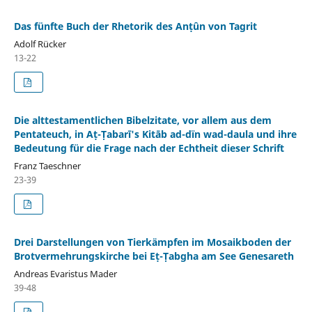
Das fünfte Buch der Rhetorik des Anṭûn von Tagrit
Adolf Rücker
13-22
Die alttestamentlichen Bibelzitate, vor allem aus dem
Pentateuch, in Aṭ-Ṭabarī's Kitāb ad-dïn wad-daula und ihre
Bedeutung für die Frage nach der Echtheit dieser Schrift
Franz Taeschner
23-39
Drei Darstellungen von Tierkämpfen im Mosaikboden der
Brotvermehrungskirche bei Eṭ-Ṭabgha am See Genesareth
Andreas Evaristus Mader
39-48