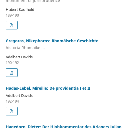
monument of jurisprudence
Hubert Kaufhold
189-190
Gregoras, Nikephoros: Rhomäische Geschichte
historia Rhomaike ...
Adelbert Davids
190-192
Hadas-Lebel, Mireille: De providentia I et II
Adelbert Davids
192-194
Hagedorn, Dieter: Der Hiobkommentar des Arianers Julian