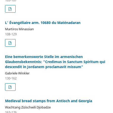
L' Évangéliaire arm. 10680 du Maténadaran
Martiros Minassian
108-129
Eine bemerkenswerte Stelle im armenischen
Glaubensbekenntnis: "Credimus in Sanctum Spiritum qui
descendit in Jordanem proclamavit missum"
Gabriele Winkler
130-162
Medieval bread stamps from Antioch and Georgia
Wachtang Zizischwili Djobadze
163-176