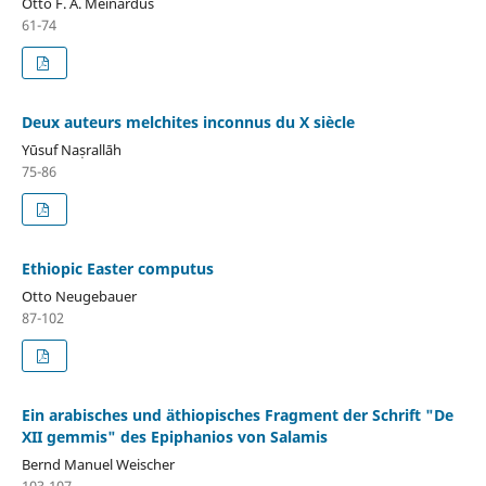
Otto F. A. Meinardus
61-74
Deux auteurs melchites inconnus du X siècle
Yūsuf Naṣrallāh
75-86
Ethiopic Easter computus
Otto Neugebauer
87-102
Ein arabisches und äthiopisches Fragment der Schrift "De
XII gemmis" des Epiphanios von Salamis
Bernd Manuel Weischer
103-107