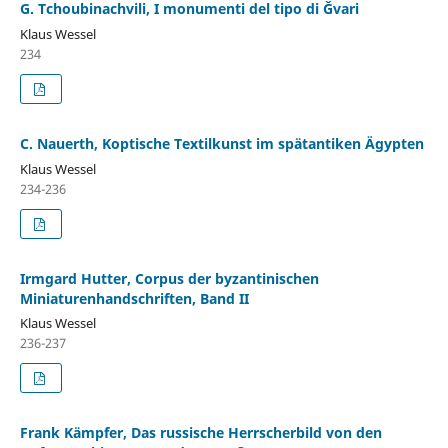
G. Tchoubinachvili, I monumenti del tipo di Ǧvari
Klaus Wessel
234
C. Nauerth, Koptische Textilkunst im spätantiken Ägypten
Klaus Wessel
234-236
Irmgard Hutter, Corpus der byzantinischen
Miniaturenhandschriften, Band II
Klaus Wessel
236-237
Frank Kämpfer, Das russische Herrscherbild von den