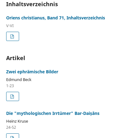
Inhaltsverzeichnis
Oriens christianus, Band 71, Inhaltsverzeichnis
V-VI
Artikel
Zwei ephrämische Bilder
Edmund Beck
1-23
Die "mythologischen Irrtümer" Bar-Daiṣāns
Heinz Kruse
24-52