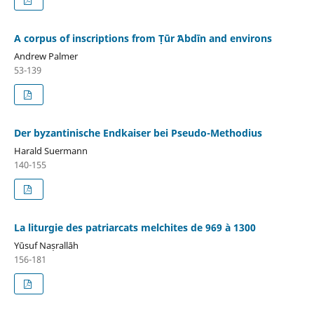
A corpus of inscriptions from Ṭūr ʻAbdīn and environs
Andrew Palmer
53-139
Der byzantinische Endkaiser bei Pseudo-Methodius
Harald Suermann
140-155
La liturgie des patriarcats melchites de 969 à 1300
Yūsuf Naṣrallāh
156-181