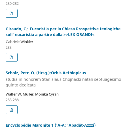
280-282
Giraudo, C.: Eucaristia per la Chiesa Prospettive teologiche
sull' eucaristia a partire dalla >>LEX ORANDI<
Gabriele Winkler
283
Scholz, Petr. O. (Hrsg.):Orbis Aethiopicus
studia in honorem Stanislaus Chojnacki natali septuagesimo
quinto dedicata
Walter W. Müller, Monika Cyran
283-288
Encyclopédie Maronite 1 ('A-A; 'Abadât-Azzzi)