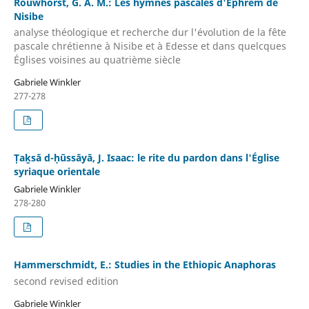
Rouwhorst, G. A. M.: Les hymnes pascales d'Ephrem de
Nisibe
analyse théologique et recherche dur l'évolution de la fête
pascale chrétienne à Nisibe et à Edesse et dans quelcques
Églises voisines au quatrième siècle
Gabriele Winkler
277-278
Ṭaḵsā d-ḥūssāyā, J. Isaac: le rite du pardon dans l'Église
syriaque orientale
Gabriele Winkler
278-280
Hammerschmidt, E.: Studies in the Ethiopic Anaphoras
second revised edition
Gabriele Winkler