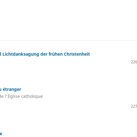
 Lichtdanksagung der frühen Christenheit
226
u étranger
e l'Église catholique
227
e