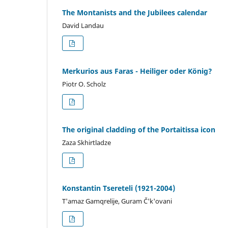
The Montanists and the Jubilees calendar
David Landau
Merkurios aus Faras - Heiliger oder König?
Piotr O. Scholz
The original cladding of the Portaitissa icon
Zaza Skhirtladze
Konstantin Tsereteli (1921-2004)
T'amaz Gamqrelije, Guram Č'k'ovani