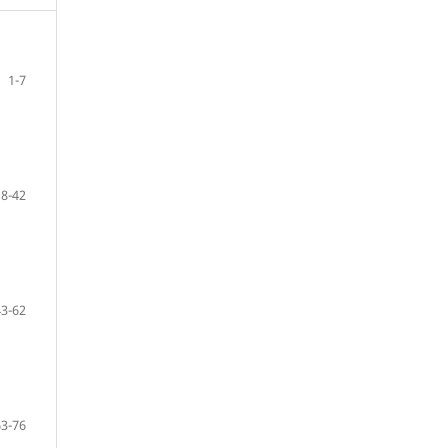
1-7
8-42
43-62
63-76