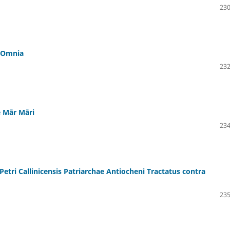
230
a Omnia
232
de Mār Māri
234
 Petri Callinicensis Patriarchae Antiocheni Tractatus contra
235