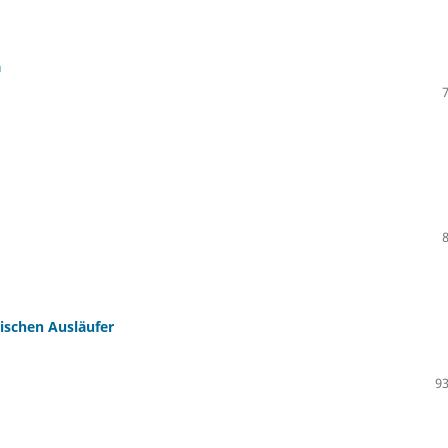
a
nischen Ausläufer
93