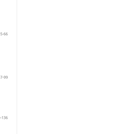
45-66
67-99
-136