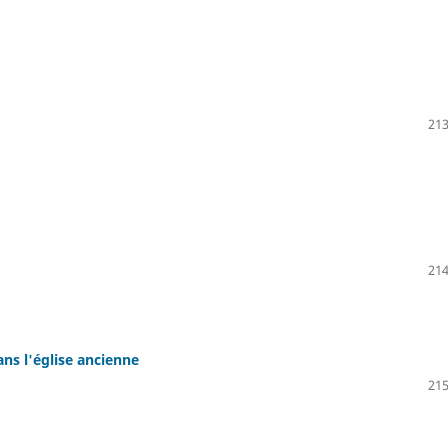
213
214
ans l'église ancienne
215