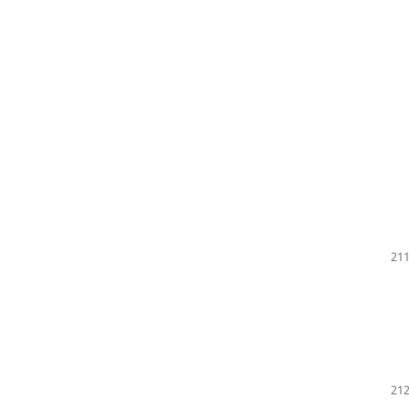
211
212