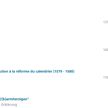
137
160
ution à la réforme du calendrier (1579 - 1580)
176
B/(b)armherzigen"
r Erklärung