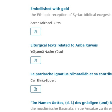
Embellished with gold
the Ethiopic reception of Syriac biblical exegesis
Aaron Michael Butts
Liturgical texts related to Anba Ruwais
Yūḥannā Nasīm Yūsuf
Le patriarche Ignatius Niʿmatallāh et sa contrib
Carl Ehrig-Eggert
"Im Namen Gottes, (d. i.) des gnädigen (und) 
die muslimische Basmala: neue Ansatze zu ihre