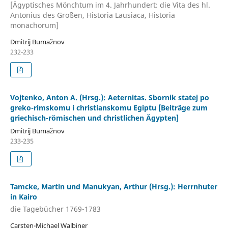
[Ägyptisches Mönchtum im 4. Jahrhundert: die Vita des hl.
Antonius des Großen, Historia Lausiaca, Historia
monachorum]
Dmitrij Bumažnov
232-233
Vojtenko, Anton A. (Hrsg.): Aeternitas. Sbornik statej po
greko-rimskomu i christianskomu Egiptu [Beiträge zum
griechisch-römischen und christlichen Ägypten]
Dmitrij Bumažnov
233-235
Tamcke, Martin und Manukyan, Arthur (Hrsg.): Herrnhuter
in Kairo
die Tagebücher 1769-1783
Carsten-Michael Walbiner