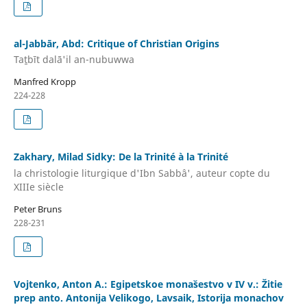
al-Jabbār, Abd: Critique of Christian Origins
Taṯbīt dalā'il an-nubuwwa
Manfred Kropp
224-228
Zakhary, Milad Sidky: De la Trinité à la Trinité
la christologie liturgique d'Ibn Sabbâ', auteur copte du
XIIIe siècle
Peter Bruns
228-231
Vojtenko, Anton A.: Egipetskoe monas̆estvo v IV v.: Z̆itie
prep anto. Antonija Velikogo, Lavsaik, Istorija monachov