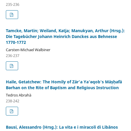
235-236
Tamcke, Martin; Weiland, Katja; Manukyan, Arthur (Hrsg.):
Die Tagebücher Johann Heinrich Danckes aus Behnesse
1770-1772
Carsten-Michael Walbiner
236-237
Haile, Getatchew: The Homily of Zär'a Ya'ǝqob's Mäṣḥafä
Bǝrhan on the Rite of Baptism and Religious Instruction
Tedros Abrahà
238-242
Bausi, Alessandro (Hrsg.): La vita e i miracoli di Libānos