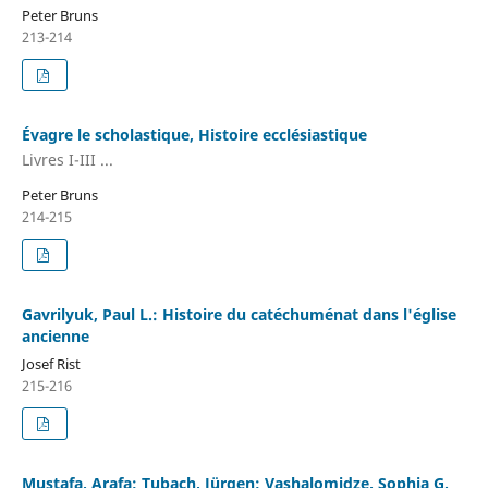
Peter Bruns
213-214
Évagre le scholastique, Histoire ecclésiastique
Livres I-III ...
Peter Bruns
214-215
Gavrilyuk, Paul L.: Histoire du catéchuménat dans l'église
ancienne
Josef Rist
215-216
Mustafa, Arafa; Tubach, Jürgen; Vashalomidze, Sophia G.