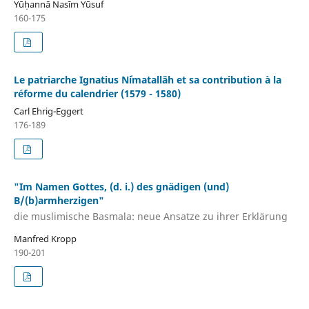
Yūḥannā Nasīm Yūsuf
160-175
Le patriarche Ignatius Niʿmatallāh et sa contribution à la
réforme du calendrier (1579 - 1580)
Carl Ehrig-Eggert
176-189
"Im Namen Gottes, (d. i.) des gnädigen (und)
B/(b)armherzigen"
die muslimische Basmala: neue Ansatze zu ihrer Erklärung
Manfred Kropp
190-201